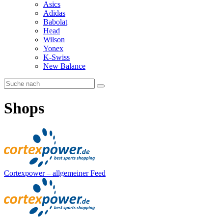
Asics
Adidas
Babolat
Head
Wilson
Yonex
K-Swiss
New Balance
Shops
Cortexpower – allgemeiner Feed