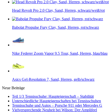
Head Revolt Pro 2.0 Clay, Sand, Herren, schwarz/weiß/rot
Babolat Propulse Fury Clay, Sand, Herren, rot/schwarz
Nike Federer Zoom Vapor 9.5 Tour, Sand, Herren, blau/blau
Asics Gel-Resolution 7, Sand, Herren, gelb/schwarz
Neue Beiträge
Teil 1/3 Tennisschuhe: Haupteigenschaft – Stabilität
Unterschiedliche Haupteigenschaften bei Tennisschuhen
Tennisschuhe und Autos – Porsche 911 oder Mercedes G
Vielversprechende Neuheit bei Wilson: Der Amplifeel