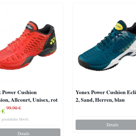
 Power Cushion
Yonex Power Cushion Ecli
sion, Allcourt, Unisex, rot
2, Sand, Herren, blau
99,90 €
0 €
% gesetzlicher MwSt.
Details
Details