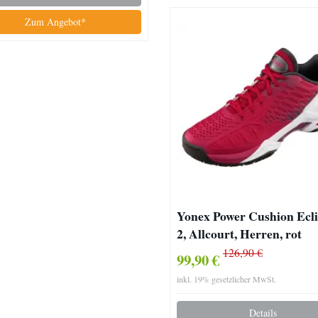
Zum Angebot*
Yonex Power Cushion Ecli
2, Allcourt, Herren, rot
126,90 €
99,90 €
inkl. 19% gesetzlicher MwSt.
Details