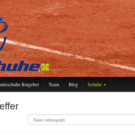
nnisschuhe Ratgeber
Team
Blog
Schuhe
effer