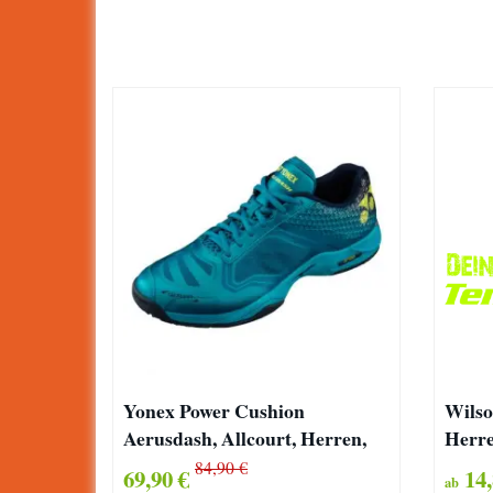
Yonex Power Cushion
Wilso
Aerusdash, Allcourt, Herren,
Herre
blau
84,90 €
69,90 €
14,
ab