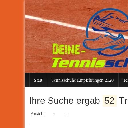
Skip
to
main
content
Start
Tennisschuhe Empfehlungen 2020
Te
Ihre Suche ergab
52
Tr
Ansicht: