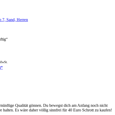
n 7, Sand, Herren
uftig“
 MwSt.
t*
 vernünftige Qualität gönnen. Du bewegst dich am Anfang noch nicht
 halten. Es wäre daher völlig sinnfrei für 40 Euro Schrott zu kaufen!