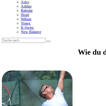
Asics
Adidas
Babolat
Head
Wilson
Yonex
K-Swiss
New Balance
Wie du d