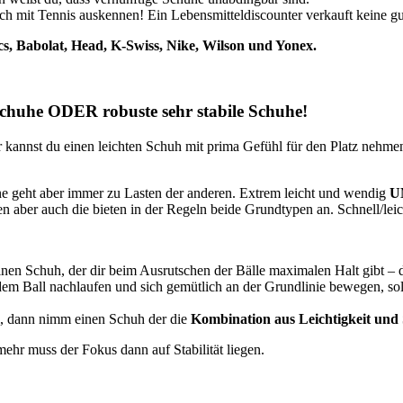
ch mit Tennis auskennen! Ein Lebensmitteldiscounter verkauft keine g
cs, Babolat, Head, K-Swiss, Nike, Wilson und Yonex.
e Schuhe ODER robuste sehr stabile Schuhe!
annst du einen leichten Schuh mit prima Gefühl für den Platz nehmen (ja
ine geht aber immer zu Lasten der anderen. Extrem leicht und wendig
U
 aber auch die bieten in der Regeln beide Grundtypen an. Schnell/leicht
nen Schuh, der dir beim Ausrutschen der Bälle maximalen Halt gibt – 
edem Ball nachlaufen und sich gemütlich an der Grundlinie bewegen, so
l, dann nimm einen Schuh der die
Kombination aus Leichtigkeit und S
 mehr muss der Fokus dann auf Stabilität liegen.