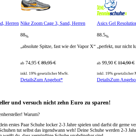
d, Herren
Nike Zoom Cage 3, Sand, Herren
Asics Gel Resolutio
88
88.5
%
%
„absolute Spitze, fast wie der Vapor X“
„perfekt, nur nicht l
74,95 €
89,95 €
99,90 €
114,90 €
ab
ab
inkl. 19% gesetzlicher MwSt.
inkl. 19% gesetzlicher
Details
Zum Angebot*
Details
Zum Angebo
ller und versuch nicht zehn Euro zu sparen!
kenhersteller! Warum?
 dein erstes Paar Schuhe locker 2-3 Jahre spielen und darfst dir gerne
n Schuhen tut selbst das irgendwann weh! Deine Schuhe werden 2-3 Jahre
Dann weißt du, dass vernünftige Schuhe unabdingbar sind.