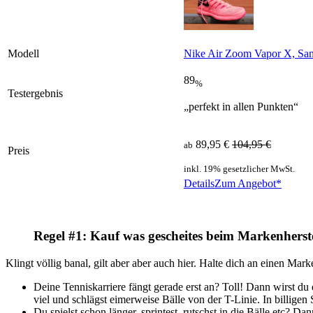
Modell
Nike Air Zoom Vapor X, San
89
%
Testergebnis
„perfekt in allen Punkten“
89,95 €
104,95 €
ab
Preis
inkl. 19% gesetzlicher MwSt.
Details
Zum Angebot*
Regel #1: Kauf was gescheites beim Markenherste
Klingt völlig banal, gilt aber aber auch hier. Halte dich an einen Mar
Deine Tenniskarriere fängt gerade erst an? Toll! Dann wirst du
viel und schlägst eimerweise Bälle von der T-Linie. In billige
Du spielst schon länger, sprintest, rutschst in die Bälle etc? 