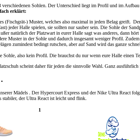
3 verschiedenen Sohlen. Der Unterschied liegt im Profil und im Aufbau
fach erklärt:
s (Fischgrät-) Muster, welches also maximal in jeden Belag greift. D
st) jeder Halle spielen, sie sollten nur sauber sein. Die Sohle der Sandp
ßer natürlich der Platzwart in eurer Halle sagt was anderes, dann hört 
dere Muster in der Sohle und dadurch insgesamt weniger Profil. Zudem
ägen zumindest bedingt rutschen, aber auf Sand wird das ganze schnell
Sohle, also kein Profil. Die brauchst du nur wenn eure Halle einen Te
platzschuh scheint daher für jeden die sinnvolle Wahl. Ganz ausführl
…
unserer Mädels . Der Hypercourt Express und der Nike Ultra React folge
tabiler, der Ultra React ist leicht und flink.
1