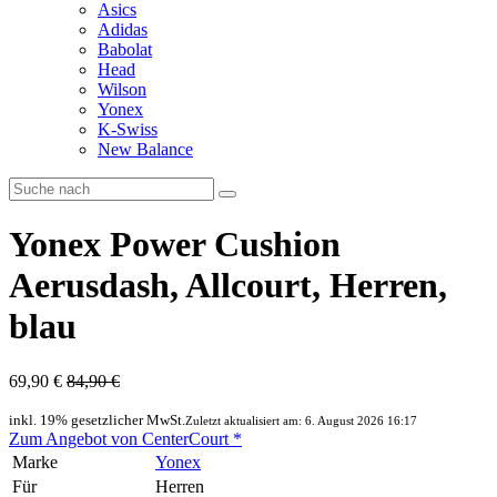
Asics
Adidas
Babolat
Head
Wilson
Yonex
K-Swiss
New Balance
Yonex Power Cushion
Aerusdash, Allcourt, Herren,
blau
69,90 €
84,90 €
inkl. 19% gesetzlicher MwSt.
Zuletzt aktualisiert am: 6. August 2026 16:17
Zum Angebot von CenterCourt *
Marke
Yonex
Für
Herren