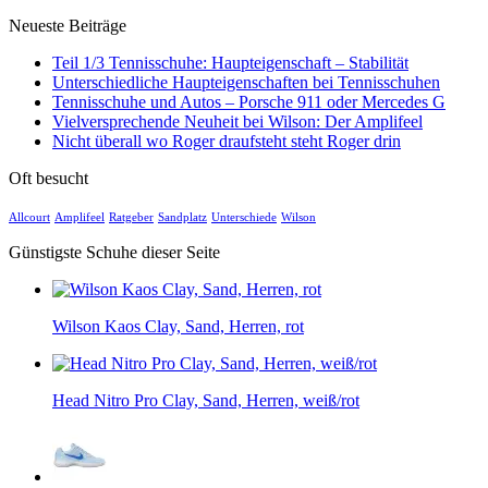
Neueste Beiträge
Teil 1/3 Tennisschuhe: Haupteigenschaft – Stabilität
Unterschiedliche Haupteigenschaften bei Tennisschuhen
Tennisschuhe und Autos – Porsche 911 oder Mercedes G
Vielversprechende Neuheit bei Wilson: Der Amplifeel
Nicht überall wo Roger draufsteht steht Roger drin
Oft besucht
Allcourt
Amplifeel
Ratgeber
Sandplatz
Unterschiede
Wilson
Günstigste Schuhe dieser Seite
Wilson Kaos Clay, Sand, Herren, rot
Head Nitro Pro Clay, Sand, Herren, weiß/rot