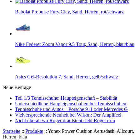
Babolat Propulse Fury Clay, Sand, Herren, rot/schwarz
Nike Federer Zoom Vapor 9.5 Tour, Sand, Herren, blau/blau
Asics Gel-Resolution 7, Sand, Herren, gelb/schwarz
Neue Beiträge
Teil 1/3 Tennisschuhe: Haupteigenschaft – Stabilität
Unterschiedliche Haupteigenschaften bei Tennisschuhen
Tennisschuhe und Autos – Porsche 911 oder Mercedes G
Vielversprechende Neuheit bei Wilson: Der Amplifeel
Nicht überall wo Roger draufsteht steht Roger drin
Startseite
::
Produkte
::
Yonex Power Cushion Aerusdash, Allcourt,
Herren, blau