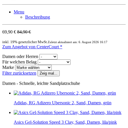
Menu
Beschreibung
69,90 €
84,90 €
inkl. 19% gesetzlicher MwSt.
Zuletzt aktualisiert am: 6. August 2026 16:17
Zum Angebot von CenterCourt *
Damen oder Herren
Für welchen Belag
Marke
Filter zurücksetzen
Zeig mal...
Damen - Schnelle, leichte Sandplatzschuhe
Adidas, RG Adizero Ubersonic 2, Sand, Damen, grün
Asics Gel-Solution Speed 3 Clay, Sand, Damen, lila/pink