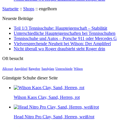
Startseite
::
Shops
::
engelhorn
Neueste Beiträge
Teil 1/3 Tennisschuhe: Haupteigenschaft – Stabilität
Unterschiedliche Haupteigenschaften bei Tennisschuhen
Tennisschuhe und Autos – Porsche 911 oder Mercedes G
Vielversprechende Neuheit bei Wilson: Der Amplifeel
Nicht überall wo Roger draufsteht steht Roger drin
Oft besucht
Allcourt
Amplifeel
Ratgeber
Sandplatz
Unterschiede
Wilson
Günstigste Schuhe dieser Seite
Wilson Kaos Clay, Sand, Herren, rot
Head Nitro Pro Clay, Sand, Herren, weiß/rot