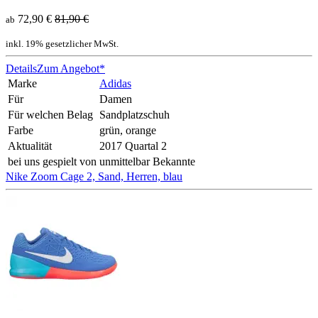
72,90 €
81,90 €
ab
inkl. 19% gesetzlicher MwSt.
Details
Zum Angebot*
Marke
Adidas
Für
Damen
Für welchen Belag
Sandplatzschuh
Farbe
grün, orange
Aktualität
2017 Quartal 2
bei uns gespielt von
unmittelbar Bekannte
Nike Zoom Cage 2, Sand, Herren, blau