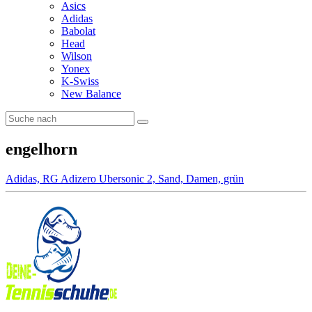
Asics
Adidas
Babolat
Head
Wilson
Yonex
K-Swiss
New Balance
engelhorn
Adidas, RG Adizero Ubersonic 2, Sand, Damen, grün