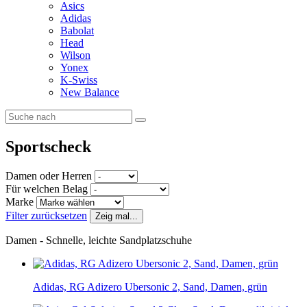
Asics
Adidas
Babolat
Head
Wilson
Yonex
K-Swiss
New Balance
Sportscheck
Damen oder Herren
Für welchen Belag
Marke
Filter zurücksetzen
Zeig mal...
Damen - Schnelle, leichte Sandplatzschuhe
Adidas, RG Adizero Ubersonic 2, Sand, Damen, grün