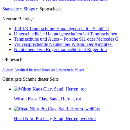
Startseite
::
Shops
::
Sportscheck
Neueste Beiträge
Teil 1/3 Tennisschuhe: Haupteigenschaft – Stabilität
Unterschiedliche Haupteigenschaften bei Tennisschuhen
Tennisschuhe und Autos – Porsche 911 oder Mercedes G
Vielversprechende Neuheit bei Wilson: Der Amplifeel
Nicht überall wo Roger draufsteht steht Roger drin
Oft besucht
Allcourt
Amplifeel
Ratgeber
Sandplatz
Unterschiede
Wilson
Günstigste Schuhe dieser Seite
Wilson Kaos Clay, Sand, Herren, rot
Head Nitro Pro Clay, Sand, Herren, weiß/rot