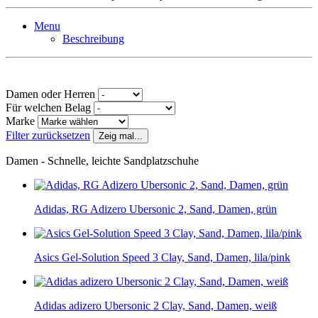
Menu
Beschreibung
Damen oder Herren
Für welchen Belag
Marke
Filter zurücksetzen
Zeig mal...
Damen - Schnelle, leichte Sandplatzschuhe
Adidas, RG Adizero Ubersonic 2, Sand, Damen, grün
Asics Gel-Solution Speed 3 Clay, Sand, Damen, lila/pink
Adidas adizero Ubersonic 2 Clay, Sand, Damen, weiß