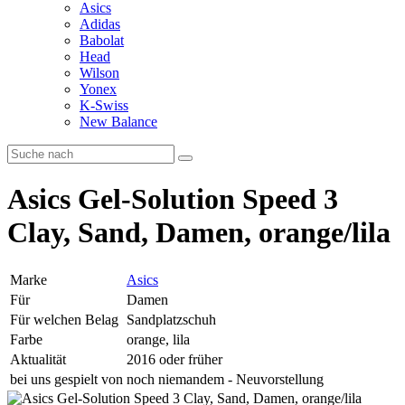
Asics
Adidas
Babolat
Head
Wilson
Yonex
K-Swiss
New Balance
Asics Gel-Solution Speed 3
Clay, Sand, Damen, orange/lila
Marke
Asics
Für
Damen
Für welchen Belag
Sandplatzschuh
Farbe
orange, lila
Aktualität
2016 oder früher
bei uns gespielt von
noch niemandem - Neuvorstellung